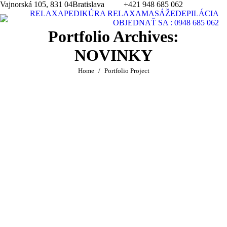
Vajnorská 105, 831 04Bratislava
+421 948 685 062
RELAXA
PEDIKÚRA RELAXA
MASÁŽE
DEPILÁCIA
Se
OBJEDNAŤ SA : 0948 685 062
Portfolio Archives:
NOVINKY
You are here:
Home
Portfolio Project