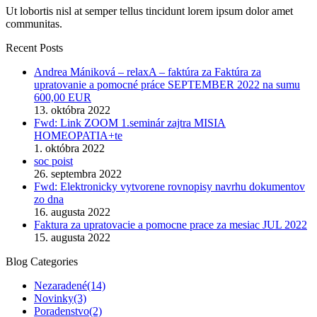
Ut lobortis nisl at semper tellus tincidunt lorem ipsum dolor amet
communitas.
Recent Posts
Andrea Mániková – relaxA – faktúra za Faktúra za
upratovanie a pomocné práce SEPTEMBER 2022 na sumu
600,00 EUR
13. októbra 2022
Fwd: Link ZOOM 1.seminár zajtra MISIA
HOMEOPATIA+te
1. októbra 2022
soc poist
26. septembra 2022
Fwd: Elektronicky vytvorene rovnopisy navrhu dokumentov
zo dna
16. augusta 2022
Faktura za upratovacie a pomocne prace za mesiac JUL 2022
15. augusta 2022
Blog Categories
Nezaradené
(14)
Novinky
(3)
Poradenstvo
(2)