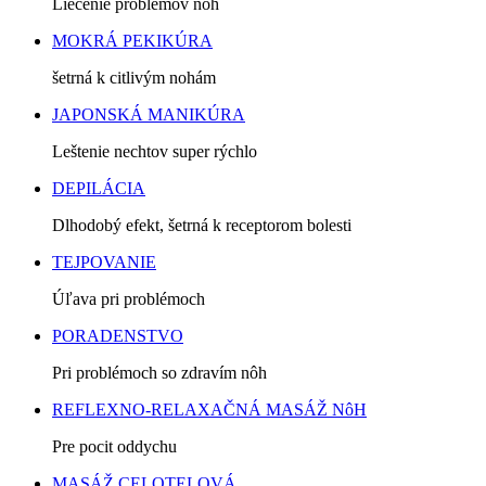
Liečenie problémov nôh
MOKRÁ PEKIKÚRA
šetrná k citlivým nohám
JAPONSKÁ MANIKÚRA
Leštenie nechtov super rýchlo
DEPILÁCIA
Dlhodobý efekt, šetrná k receptorom bolesti
TEJPOVANIE
Úľava pri problémoch
PORADENSTVO
Pri problémoch so zdravím nôh
REFLEXNO-RELAXAČNÁ MASÁŽ NôH
Pre pocit oddychu
MASÁŽ CELOTELOVÁ