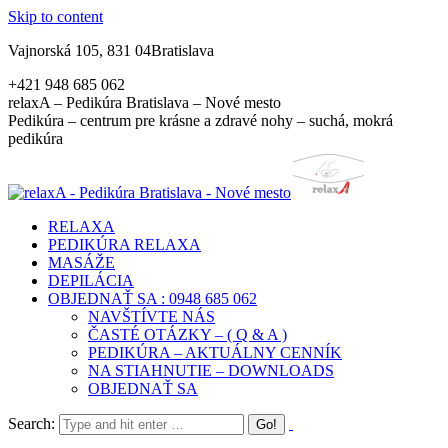
Skip to content
Vajnorská 105, 831 04Bratislava
+421 948 685 062
relaxA – Pedikúra Bratislava – Nové mesto
Pedikúra – centrum pre krásne a zdravé nohy – suchá, mokrá
pedikúra
RELAXA
PEDIKÚRA RELAXA
MASÁŽE
DEPILÁCIA
OBJEDNAŤ SA : 0948 685 062
NAVŠTÍVTE NÁS
ČASTÉ OTÁZKY – ( Q & A )
PEDIKÚRA – AKTUÁLNY CENNÍK
NA STIAHNUTIE – DOWNLOADS
OBJEDNAŤ SA
Search: