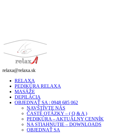
relaxa@relaxa.sk
RELAXA
PEDIKÚRA RELAXA
MASÁŽE
DEPILÁCIA
OBJEDNAŤ SA : 0948 685 062
NAVŠTÍVTE NÁS
ČASTÉ OTÁZKY – ( Q & A )
PEDIKÚRA – AKTUÁLNY CENNÍK
NA STIAHNUTIE – DOWNLOADS
OBJEDNAŤ SA