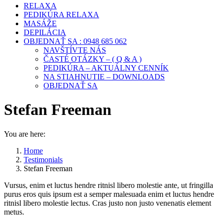
RELAXA
PEDIKÚRA RELAXA
MASÁŽE
DEPILÁCIA
OBJEDNAŤ SA : 0948 685 062
NAVŠTÍVTE NÁS
ČASTÉ OTÁZKY – ( Q & A )
PEDIKÚRA – AKTUÁLNY CENNÍK
NA STIAHNUTIE – DOWNLOADS
OBJEDNAŤ SA
Stefan Freeman
You are here:
Home
Testimonials
Stefan Freeman
Vursus, enim et luctus hendre ritnisl libero molestie ante, ut fringilla
purus eros quis ipsum est a semper malesuada enim et luctus hendre
ritnisl libero molestie lectus. Cras justo non justo venenatis element
metus.