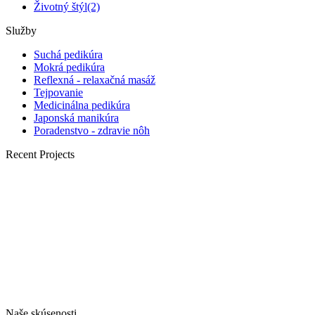
Životný štýl
(2)
Služby
Suchá pedikúra
Mokrá pedikúra
Reflexná - relaxačná masáž
Tejpovanie
Medicinálna pedikúra
Japonská manikúra
Poradenstvo - zdravie nôh
Recent Projects
Naše skúsenosti