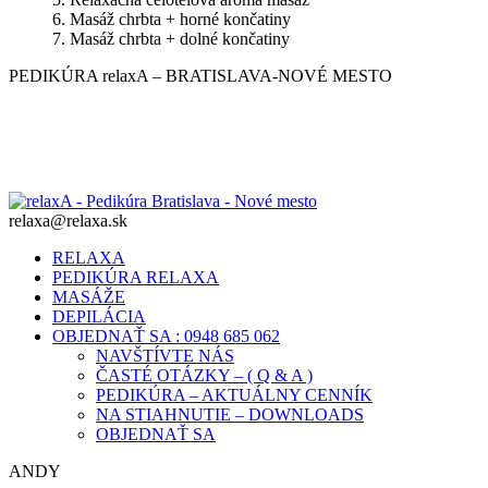
6. Masáž chrbta + horné končatiny
7. Masáž chrbta + dolné končatiny
PEDIKÚRA relaxA – BRATISLAVA-NOVÉ MESTO
relaxa@relaxa.sk
RELAXA
PEDIKÚRA RELAXA
MASÁŽE
DEPILÁCIA
OBJEDNAŤ SA : 0948 685 062
NAVŠTÍVTE NÁS
ČASTÉ OTÁZKY – ( Q & A )
PEDIKÚRA – AKTUÁLNY CENNÍK
NA STIAHNUTIE – DOWNLOADS
OBJEDNAŤ SA
ANDY