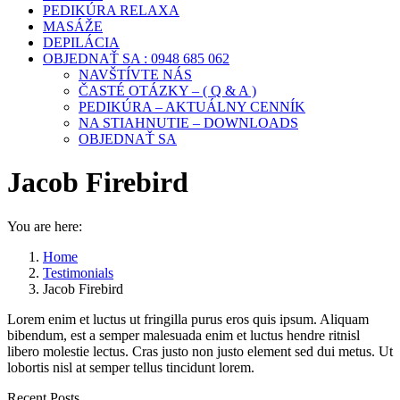
PEDIKÚRA RELAXA
MASÁŽE
DEPILÁCIA
OBJEDNAŤ SA : 0948 685 062
NAVŠTÍVTE NÁS
ČASTÉ OTÁZKY – ( Q & A )
PEDIKÚRA – AKTUÁLNY CENNÍK
NA STIAHNUTIE – DOWNLOADS
OBJEDNAŤ SA
Jacob Firebird
You are here:
Home
Testimonials
Jacob Firebird
Lorem enim et luctus ut fringilla purus eros quis ipsum. Aliquam
bibendum, est a semper malesuada enim et luctus hendre ritnisl
libero molestie lectus. Cras justo non justo element sed dui metus. Ut
lobortis nisl at semper tellus tincidunt lorem.
Recent Posts