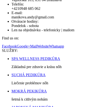
Telefón:
+4210948 685 062
E-mail:
manikova.andy@gmail.com
Otváracie hodiny:
Pondelok - sobota
Len na objednávku - telefonicky | mailom
Find us on:
Facebook
Google+
Mail
Website
Whatsapp
SLUŽBY:
SPA WELLNESS PEDIKÚRA
Základná pre zdravie a krásu nôh
SUCHÁ PEDIKÚRA
Liečenie problémov nôh
MOKRÁ PEKIKÚRA
šetrná k citlivým nohám