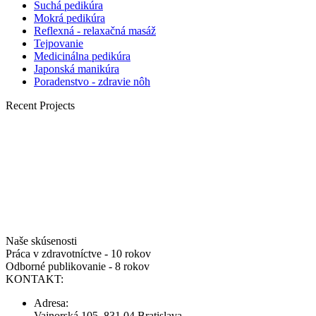
Suchá pedikúra
Mokrá pedikúra
Reflexná - relaxačná masáž
Tejpovanie
Medicinálna pedikúra
Japonská manikúra
Poradenstvo - zdravie nôh
Recent Projects
Naše skúsenosti
Práca v zdravotníctve - 10 rokov
Odborné publikovanie - 8 rokov
KONTAKT:
Adresa:
Vajnorská 105, 831 04 Bratislava