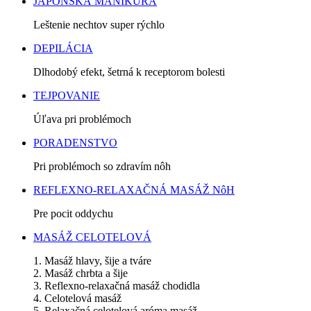
JAPONSKÁ MANIKÚRA
Leštenie nechtov super rýchlo
DEPILÁCIA
Dlhodobý efekt, šetrná k receptorom bolesti
TEJPOVANIE
Úľava pri problémoch
PORADENSTVO
Pri problémoch so zdravím nôh
REFLEXNO-RELAXAČNÁ MASÁŽ NôH
Pre pocit oddychu
MASÁŽ CELOTELOVÁ
1. Masáž hlavy, šije a tváre
2. Masáž chrbta a šije
3. Reflexno-relaxačná masáž chodidla
4. Celotelová masáž
5. Relaxačná celotelová aróma masáž