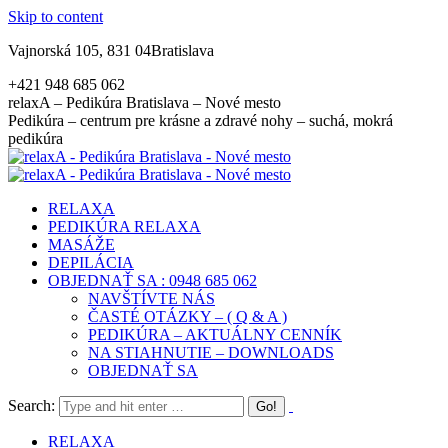
Skip to content
Vajnorská 105, 831 04Bratislava
+421 948 685 062
relaxA – Pedikúra Bratislava – Nové mesto
Pedikúra – centrum pre krásne a zdravé nohy – suchá, mokrá
pedikúra
RELAXA
PEDIKÚRA RELAXA
MASÁŽE
DEPILÁCIA
OBJEDNAŤ SA : 0948 685 062
NAVŠTÍVTE NÁS
ČASTÉ OTÁZKY – ( Q & A )
PEDIKÚRA – AKTUÁLNY CENNÍK
NA STIAHNUTIE – DOWNLOADS
OBJEDNAŤ SA
Search:
RELAXA