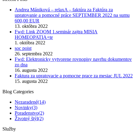
Andrea Mániková – relaxA – faktúra za Faktúra za
upratovanie a pomocné práce SEPTEMBER 2022 na sumu
600,00 EUR
13. októbra 2022
Fwd: Link ZOOM 1.seminár zajtra MISIA
HOMEOPATIA+te
1. októbra 2022
soc poist
26. septembra 2022
Fwd: Elektronicky vytvorene rovnopisy navrhu dokumentov
zo dna
16. augusta 2022
Faktura za upratovacie a pomocne prace za mesiac JUL 2022
15. augusta 2022
Blog Categories
Nezaradené
(14)
Novinky
(3)
Poradenstvo
(2)
Životný štýl
(2)
Služby