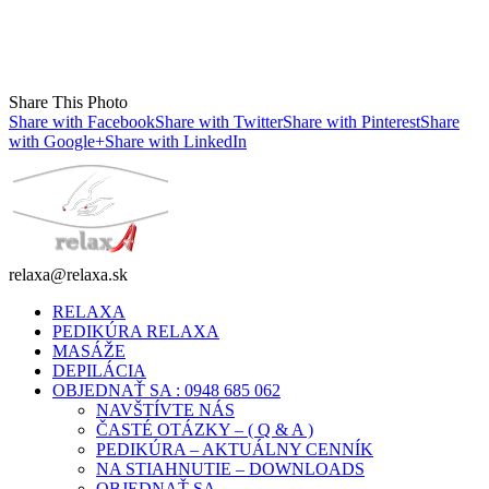
Share This Photo
Share with Facebook
Share with Twitter
Share with Pinterest
Share
with Google+
Share with LinkedIn
relaxa@relaxa.sk
RELAXA
PEDIKÚRA RELAXA
MASÁŽE
DEPILÁCIA
OBJEDNAŤ SA : 0948 685 062
NAVŠTÍVTE NÁS
ČASTÉ OTÁZKY – ( Q & A )
PEDIKÚRA – AKTUÁLNY CENNÍK
NA STIAHNUTIE – DOWNLOADS
OBJEDNAŤ SA