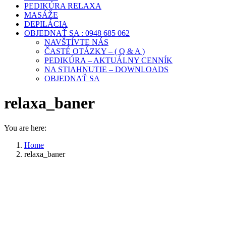
PEDIKÚRA RELAXA
MASÁŽE
DEPILÁCIA
OBJEDNAŤ SA : 0948 685 062
NAVŠTÍVTE NÁS
ČASTÉ OTÁZKY – ( Q & A )
PEDIKÚRA – AKTUÁLNY CENNÍK
NA STIAHNUTIE – DOWNLOADS
OBJEDNAŤ SA
relaxa_baner
You are here:
Home
relaxa_baner