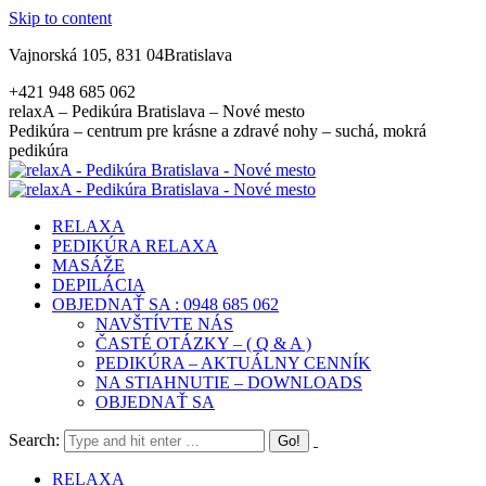
Skip to content
Vajnorská 105, 831 04Bratislava
+421 948 685 062
relaxA – Pedikúra Bratislava – Nové mesto
Pedikúra – centrum pre krásne a zdravé nohy – suchá, mokrá
pedikúra
RELAXA
PEDIKÚRA RELAXA
MASÁŽE
DEPILÁCIA
OBJEDNAŤ SA : 0948 685 062
NAVŠTÍVTE NÁS
ČASTÉ OTÁZKY – ( Q & A )
PEDIKÚRA – AKTUÁLNY CENNÍK
NA STIAHNUTIE – DOWNLOADS
OBJEDNAŤ SA
Search:
RELAXA