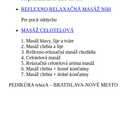
REFLEXNO-RELAXAČNÁ MASÁŽ NôH
Pre pocit oddychu
MASÁŽ CELOTELOVÁ
1. Masáž hlavy, šije a tváre
2. Masáž chrbta a šije
3. Reflexno-relaxačná masáž chodidla
4. Celotelová masáž
5. Relaxačná celotelová aróma masáž
6. Masáž chrbta + horné končatiny
7. Masáž chrbta + dolné končatiny
PEDIKÚRA relaxA – BRATISLAVA-NOVÉ MESTO