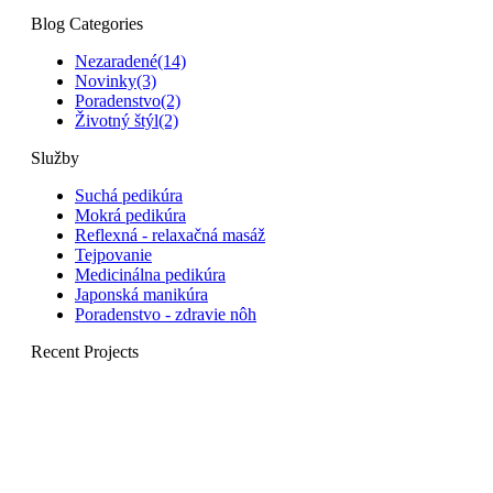
Blog Categories
Nezaradené
(14)
Novinky
(3)
Poradenstvo
(2)
Životný štýl
(2)
Služby
Suchá pedikúra
Mokrá pedikúra
Reflexná - relaxačná masáž
Tejpovanie
Medicinálna pedikúra
Japonská manikúra
Poradenstvo - zdravie nôh
Recent Projects