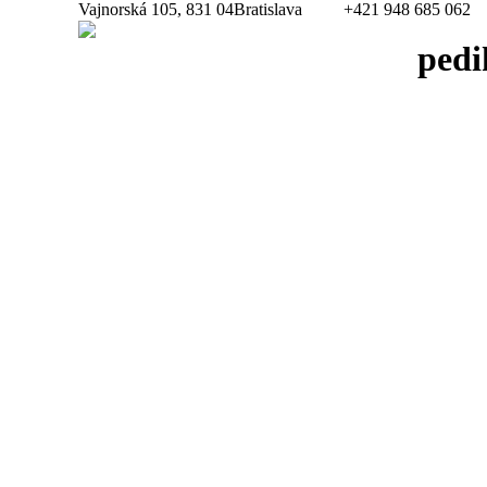
Vajnorská 105, 831 04Bratislava
+421 948 685 062
pedi
You are here: