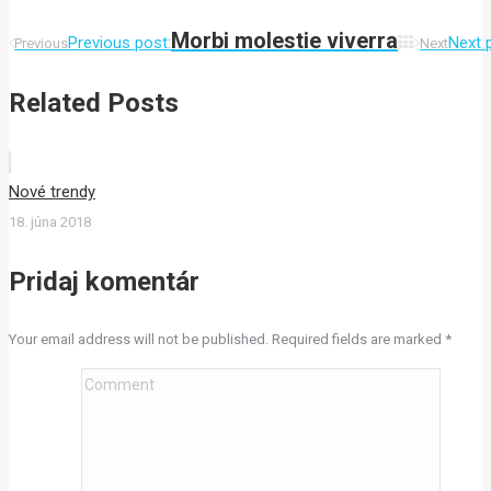
Morbi molestie viverra
Previous post:
Next 
Previous
Next
Related Posts
Nové trendy
18. júna 2018
Pridaj komentár
Your email address will not be published. Required fields are marked
*