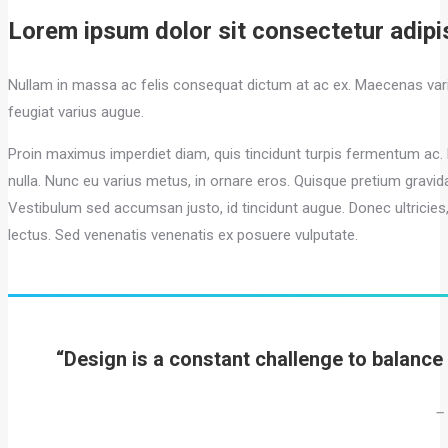
Lorem ipsum dolor sit consectetur adipis
Nullam in massa ac felis consequat dictum at ac ex. Maecenas variu
feugiat varius augue.
Proin maximus imperdiet diam, quis tincidunt turpis fermentum ac. 
nulla. Nunc eu varius metus, in ornare eros. Quisque pretium gravi
Vestibulum sed accumsan justo, id tincidunt augue. Donec ultricies, lib
lectus. Sed venenatis venenatis ex posuere vulputate.
“Design is a constant challenge to balance c
–