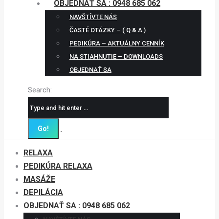
OBJEDNAŤ SA : 0948 685 062
NAVŠTÍVTE NÁS
ČASTÉ OTÁZKY – ( Q & A )
PEDIKÚRA – AKTUÁLNY CENNÍK
NA STIAHNUTIE – DOWNLOADS
OBJEDNAŤ SA
Search:
RELAXA
PEDIKÚRA RELAXA
MASÁŽE
DEPILÁCIA
OBJEDNAŤ SA : 0948 685 062