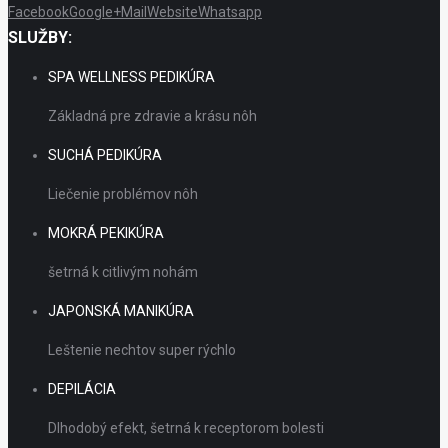
Facebook
Google+
Mail
Website
Whatsapp
SLUŽBY:
SPA WELLNESS PEDIKÚRA
Základná pre zdravie a krásu nôh
SUCHÁ PEDIKÚRA
Liečenie problémov nôh
MOKRÁ PEKIKÚRA
šetrná k citlivým nohám
JAPONSKÁ MANIKÚRA
Leštenie nechtov super rýchlo
DEPILÁCIA
Dlhodobý efekt, šetrná k receptorom bolesti