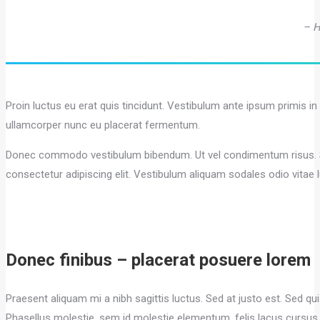
– H
Proin luctus eu erat quis tincidunt. Vestibulum ante ipsum primis in
ullamcorper nunc eu placerat fermentum.
Donec commodo vestibulum bibendum. Ut vel condimentum risus. Se
consectetur adipiscing elit. Vestibulum aliquam sodales odio vitae 
Donec finibus – placerat posuere lorem
Praesent aliquam mi a nibh sagittis luctus. Sed at justo est. Sed 
Phasellus molestie, sem id molestie elementum, felis lacus cursus tu