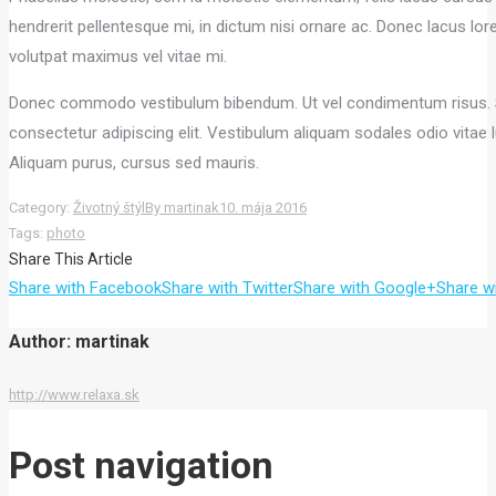
hendrerit pellentesque mi, in dictum nisi ornare ac. Donec lacus lo
volutpat maximus vel vitae mi.
Donec commodo vestibulum bibendum. Ut vel condimentum risus. Se
consectetur adipiscing elit. Vestibulum aliquam sodales odio vitae 
Aliquam purus, cursus sed mauris.
Category:
Životný štýl
By
martinak
10. mája 2016
Tags:
photo
Share This Article
Share with Facebook
Share with Twitter
Share with Google+
Share wi
Author:
martinak
http://www.relaxa.sk
Post navigation