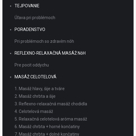
TEJPOVANIE
Úľava pri problémoch
PORADENSTVO
Pri problémoch so zdravím nôh
REFLEXNO-RELAXAČNÁ MASÁŽ NôH
Pre pocit oddychu
MASÁŽ CELOTELOVÁ
1. Masáž hlavy, šije a tváre
2. Masáž chrbta a šije
3. Reflexno-relaxačná masáž chodidla
4. Celotelová masáž
5. Relaxačná celotelová aróma masáž
6. Masáž chrbta + horné končatiny
7. Masáž chrbta + dolné končatiny