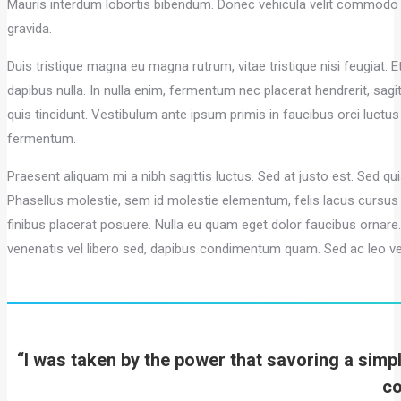
Mauris interdum lobortis bibendum. Donec vehicula velit commodo tri
gravida.
Duis tristique magna eu magna rutrum, vitae tristique nisi feugiat. Et
dapibus nulla. In nulla enim, fermentum nec placerat hendrerit, sagit
quis tincidunt. Vestibulum ante ipsum primis in faucibus orci luctu
fermentum.
Praesent aliquam mi a nibh sagittis luctus. Sed at justo est. Sed 
Phasellus molestie, sem id molestie elementum, felis lacus cursus tu
finibus placerat posuere. Nulla eu quam eget dolor faucibus ornare.
venenatis vel libero sed, dapibus condimentum quam. Sed ac leo vel
“I was taken by the power that savoring a simp
co