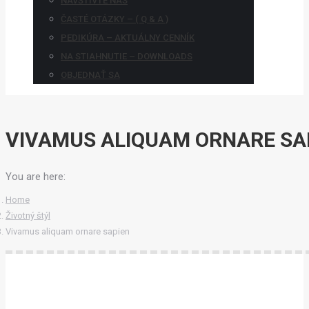
NAVŠTÍVTE NÁS
ČASTÉ OTÁZKY – ( Q & A )
PEDIKÚRA – AKTUÁLNY CENNÍK
NA STIAHNUTIE – DOWNLOADS
OBJEDNAŤ SA
VIVAMUS ALIQUAM ORNARE SA
You are here:
Home
Životný štýl
Vivamus aliquam ornare sapien