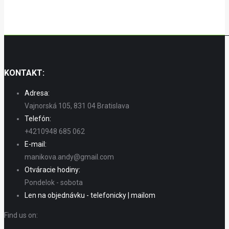
KONTAKT:
Adresa:
Vajnorská 105, 831 04 Bratislava
Telefón:
+4210948 685 062
E-mail:
manikova.andy@gmail.com
Otváracie hodiny:
Pondelok - sobota
Len na objednávku - telefonicky | mailom
Find us on: